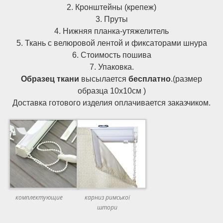
1882,
2. Кронштейны (крепеж)
цвет:
3. Пруты
шоколад
4. Нижняя планка-утяжелитель
кількість
5. Ткань с велюровой лентой и фиксаторами шнура
6. Стоимость пошива
7. Упаковка.
Образец ткани
высылается
бесплатно
.(размер
образца 10х10см )
Доставка готового изделия оплачивается заказчиком
.
комплектующие
карниз римської
штори