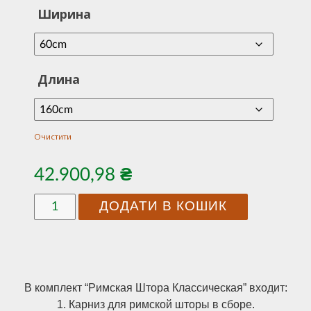
Ширина
від
42.900,98
до
Длина
85.968,94
Очистити
42.900,98
₴
Римские
ДОДАТИ В КОШИК
Шторы
-
Классические,
rsc-
fl-
В комплект “Римская Штора Классическая” входит:
196-
1. Карниз для римской шторы в сборе.