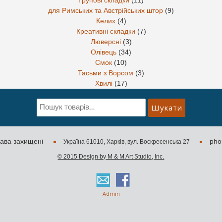
Групові складки
(11)
для Римських та Австрійських штор
(9)
Келих
(4)
Креативні складки
(7)
Люверсні
(3)
Олівець
(34)
Смок
(10)
Тасьми з Ворсом
(3)
Хвилі
(17)
Шукати:
Шукати
•
•
рава захищені
pho
Україна 61010, Харків, вул. Воскресенська 27
© 2015 Design by M & M Art Studio, Inc.
Admin