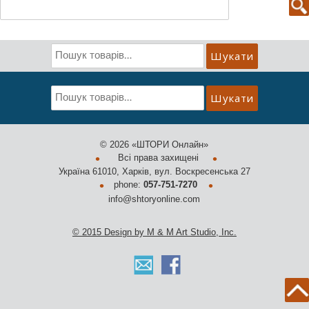
Пошук:
Шукати:
Шукати
Шукати:
Шукати
©
2026 «ШТОРИ Онлайн»
•
•
Всі права захищені
Україна 61010, Харків, вул. Воскресенська 27
•
•
phone:
057-751-7270
info@shtoryonline.com
© 2015 Design by M & M Art Studio, Inc.